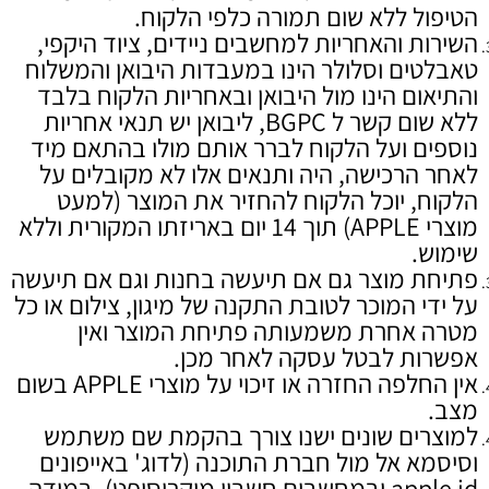
הטיפול ללא שום תמורה כלפי הלקוח.
השירות והאחריות למחשבים ניידים, ציוד היקפי,
טאבלטים וסלולר הינו במעבדות היבואן והמשלוח
והתיאום הינו מול היבואן ובאחריות הלקוח בלבד
ללא שום קשר ל BGPC, ליבואן יש תנאי אחריות
נוספים ועל הלקוח לברר אותם מולו בהתאם מיד
לאחר הרכישה, היה ותנאים אלו לא מקובלים על
הלקוח, יוכל הלקוח להחזיר את המוצר (למעט
מוצרי APPLE) תוך 14 יום באריזתו המקורית וללא
שימוש.
פתיחת מוצר גם אם תיעשה בחנות וגם אם תיעשה
על ידי המוכר לטובת התקנה של מיגון, צילום או כל
מטרה אחרת משמעותה פתיחת המוצר ואין
אפשרות לבטל עסקה לאחר מכן.
אין החלפה החזרה או זיכוי על מוצרי APPLE בשום
מצב.
למוצרים שונים ישנו צורך בהקמת שם משתמש
וסיסמא אל מול חברת התוכנה (לדוג' באייפונים
apple id ובמחשבים חשבון מיקרוסופט), במידה