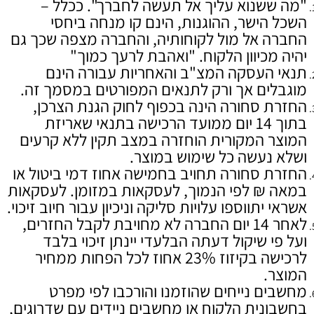
"מה ששנוא עליך אל תעשה לחברך". ככלל –
השכל הישר, ההוגנות, הינם קו מנחה ביחסי
החברה אל מול לקוחותיה, והחברה מצפה שכך גם
יהיה מכיוון הלקוח. "ואהבת לרעך כמוך"
תנאי העסקה המצ"ב והאחריות עבורה הינם
מוגבלים אך ורק לתנאים המפורטים במסמך זה.
החזרת סחורה הינה בכפוף לחוק הגנת הצרכן,
בתוך 14 יום ממועד הרכישה בתנאי שאריזת
המוצר המקורית הוחזרה במצב תקין ללא קרעים
ושלא נעשה כל שימוש במוצר.
החזרת סחורה תחויב בחמישה אחוז דמי ביטול או
במאה ₪ לפי הנמוך, לעסקאות במזומן. לעסקאות
אשראי יתווספו עלויות סליקה וניכיון עבור חיוב זיכוי.
לאחר 14 יום החברה לא מחויבת לקבל החזרים,
ועל פי שיקול דעתה הבלעדי יינתן זיכוי בלבד
לרכישה בקיזוז 23% אחוז לכל הפחות ממחיר
המוצר.
מחשבים נייחים שהוזמנו והורכבו לפי מפרט
בחשבונית הלקוח או מחשבים ניידים עם שדרוגים,