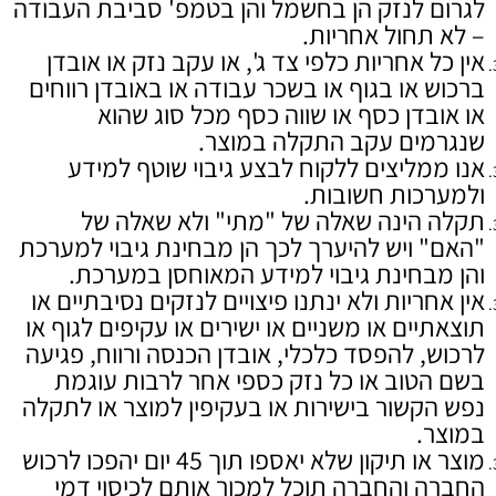
לגרום לנזק הן בחשמל והן בטמפ' סביבת העבודה
– לא תחול אחריות.
אין כל אחריות כלפי צד ג', או עקב נזק או אובדן
ברכוש או בגוף או בשכר עבודה או באובדן רווחים
או אובדן כסף או שווה כסף מכל סוג שהוא
שנגרמים עקב התקלה במוצר.
אנו ממליצים ללקוח לבצע גיבוי שוטף למידע
ולמערכות חשובות.
תקלה הינה שאלה של "מתי" ולא שאלה של
"האם" ויש להיערך לכך הן מבחינת גיבוי למערכת
והן מבחינת גיבוי למידע המאוחסן במערכת.
אין אחריות ולא ינתנו פיצויים לנזקים נסיבתיים או
תוצאתיים או משניים או ישירים או עקיפים לגוף או
לרכוש, להפסד כלכלי, אובדן הכנסה ורווח, פגיעה
בשם הטוב או כל נזק כספי אחר לרבות עוגמת
נפש הקשור בישירות או בעקיפין למוצר או לתקלה
במוצר.
מוצר או תיקון שלא יאספו תוך 45 יום יהפכו לרכוש
החברה והחברה תוכל למכור אותם לכיסוי דמי