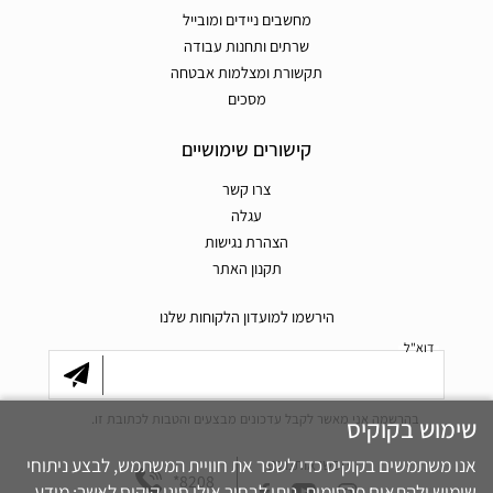
מחשבים ניידים ומובייל
שרתים ותחנות עבודה
תקשורת ומצלמות אבטחה
מסכים
קישורים שימושיים
צרו קשר
עגלה
הצהרת נגישות
תקנון האתר
הירשמו למועדון הלקוחות שלנו
דוא"ל
בהרשמה אני מאשר לקבל עדכונים מבצעים והטבות לכתובת זו.
שימוש בקוקיס
אנו משתמשים בקוקיס כדי לשפר את חוויית המשתמש, לבצע ניתוחי
חפשו אותנו גם
*8208
שימוש ולהתאים פרסומות. ניתן לבחור אילו סוגי קוקיס לאשר: מידע