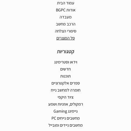
עמוד הבית
אודות BGPC
מעבדה
הרכב מחשב
סיפורי הצלחה
סל המוצרים
קטגוריות
וידאו וסטרימינג
חדשים
תוכנות
ספרים אלקטרוניים
חומרה למחשב נייח
ציוד היקפי
רמקולים, אוזניות ושמע
גיימינג Gaming
מחשבים נייחים PC
מחשבים ניידים ומובייל