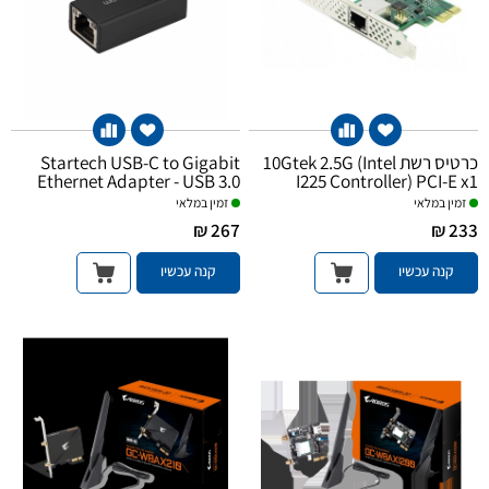
כרטיס רשת 10Gtek 2.5G (Intel
Startech USB-C to Gigabit
Ethernet Adapter - USB 3.0
I225 Controller) PCI-E x1
Network Card
זמין במלאי
זמין במלאי
267 ₪
233 ₪
קנה עכשיו
קנה עכשיו