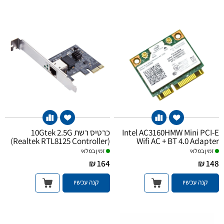
Intel AC3160HMW Mini PCI-E
כרטיס רשת 10Gtek 2.5G
(Realtek RTL8125 Controller)
Wifi AC + BT 4.0 Adapter
PCI-E x1
זמין במלאי
זמין במלאי
164 ₪
148 ₪
קנה עכשיו
קנה עכשיו