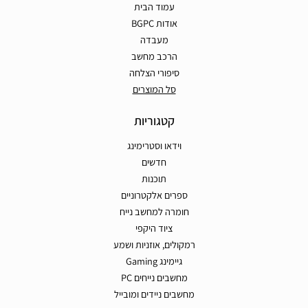
עמוד הבית
אודות BGPC
מעבדה
הרכב מחשב
סיפורי הצלחה
סל המוצרים
קטגוריות
וידאו וסטרימינג
חדשים
תוכנות
ספרים אלקטרוניים
חומרה למחשב נייח
ציוד היקפי
רמקולים, אוזניות ושמע
גיימינג Gaming
מחשבים נייחים PC
מחשבים ניידים ומובייל