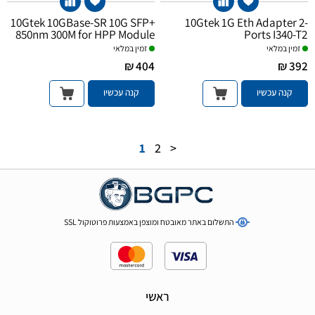
10Gtek 10GBase-SR 10G SFP+
10Gtek 1G Eth Adapter 2-
850nm 300M for HPP Module
Ports I340-T2
זמין במלאי
זמין במלאי
404 ₪
392 ₪
קנה עכשיו
קנה עכשיו
1
2
>
התשלום באתר מאובטח ומוצפן באמצעות פרוטוקול SSL
ראשי