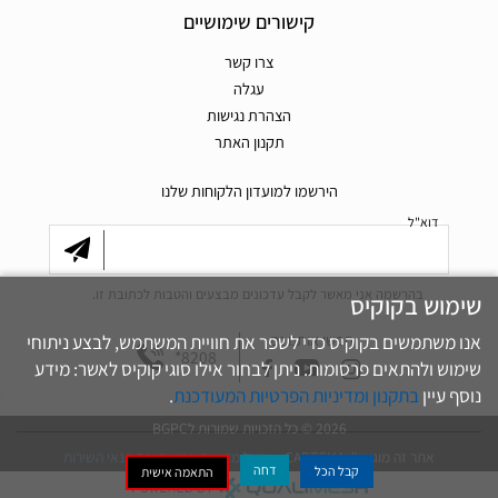
קישורים שימושיים
צרו קשר
עגלה
הצהרת נגישות
תקנון האתר
הירשמו למועדון הלקוחות שלנו
דוא"ל
בהרשמה אני מאשר לקבל עדכונים מבצעים והטבות לכתובת זו.
שימוש בקוקיס
אנו משתמשים בקוקיס כדי לשפר את חוויית המשתמש, לבצע ניתוחי
חפשו אותנו גם
*8208
שימוש ולהתאים פרסומות. ניתן לבחור אילו סוגי קוקיס לאשר: מידע
נוסף עיין
בתקנון ומדיניות הפרטיות המעודכנת
.
2026 © כל הזכויות שמורות ל
BGPC
אתר זה מוגן ע"י reCAPTCHA וגוגל
מדיניות פרטיות
וגם
תנאי השירות
דחה
קבל הכל
התאמה אישית