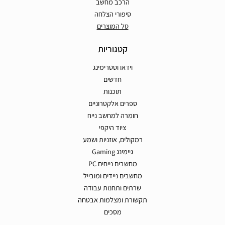
הרכב מחשב
סיפורי הצלחה
סל המוצרים
קטגוריות
וידאו וסטרימינג
חדשים
תוכנות
ספרים אלקטרוניים
חומרה למחשב נייח
ציוד היקפי
רמקולים, אוזניות ושמע
גיימינג Gaming
מחשבים נייחים PC
מחשבים ניידים ומובייל
שרתים ותחנות עבודה
תקשורת ומצלמות אבטחה
מסכים