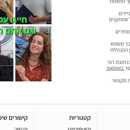
וך התאמת
יידים
ל שמתקנים
עי במחירים
 הרב שנצבר משמש
ן המנהלתי
בכתובת רגר
שר
בווטסאפ
ת מקצועי
קטגוריות
קישורים שימ
וידאו וסטרימינג
צרו קשר