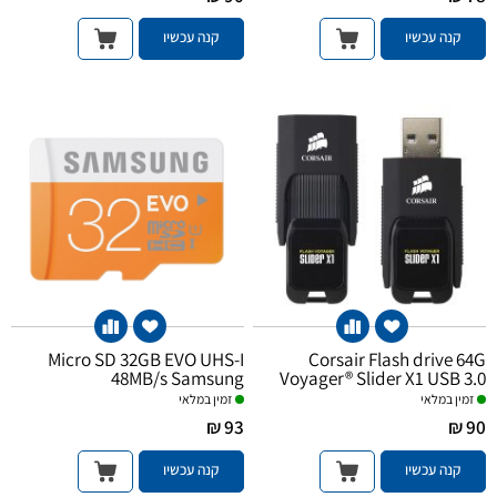
קנה עכשיו
קנה עכשיו
Micro SD 32GB EVO UHS-I
Corsair Flash drive 64G
48MB/s Samsung
Voyager® Slider X1 USB 3.0
(up to 130MB/s)
זמין במלאי
זמין במלאי
93 ₪
90 ₪
קנה עכשיו
קנה עכשיו