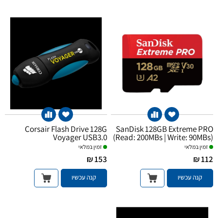
Corsair Flash Drive 128G
SanDisk 128GB Extreme PRO
Voyager USB3.0
(Read: 200MBs | Write: 90MBs)
microSD Card
זמין במלאי
זמין במלאי
153 ₪
112 ₪
קנה עכשיו
קנה עכשיו