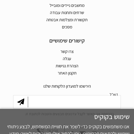
מחשבים ניידים ומובייל
שרתים ותחנות עבודה
תקשורת ומצלמות אבטחה
מסכים
קישורים שימושיים
צרו קשר
עגלה
הצהרת נגישות
תקנון האתר
הירשמו למועדון הלקוחות שלנו
דוא"ל
בהרשמה אני מאשר לקבל עדכונים מבצעים והטבות לכתובת זו.
שימוש בקוקיס
אנו משתמשים בקוקיס כדי לשפר את חוויית המשתמש, לבצע ניתוחי
חפשו אותנו גם
*8208
שימוש ולהתאים פרסומות. ניתן לבחור אילו סוגי קוקיס לאשר: מידע