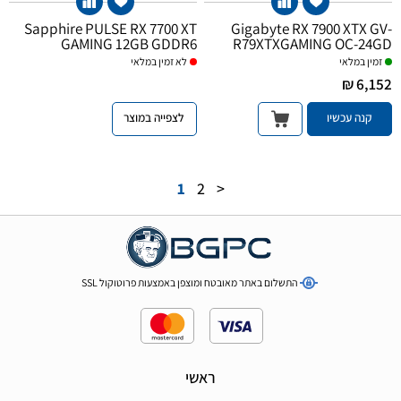
Sapphire PULSE RX 7700 XT
Gigabyte RX 7900 XTX GV-
GAMING 12GB GDDR6
R79XTXGAMING OC-24GD
זמין במלאי
לא
זמין במלאי
6,152 ₪
קנה עכשיו
לצפייה במוצר
1
2
>
התשלום באתר מאובטח ומוצפן באמצעות פרוטוקול SSL
ראשי