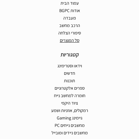
עמוד הבית
אודות BGPC
מעבדה
הרכב מחשב
סיפורי הצלחה
סל המוצרים
קטגוריות
וידאו וסטרימינג
חדשים
תוכנות
ספרים אלקטרוניים
חומרה למחשב נייח
ציוד היקפי
רמקולים, אוזניות ושמע
גיימינג Gaming
מחשבים נייחים PC
מחשבים ניידים ומובייל