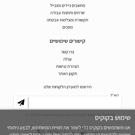
מחשבים ניידים ומובייל
שרתים ותחנות עבודה
תקשורת ומצלמות אבטחה
מסכים
קישורים שימושיים
צרו קשר
עגלה
הצהרת נגישות
תקנון האתר
הירשמו למועדון הלקוחות שלנו
דוא"ל
בהרשמה אני מאשר לקבל עדכונים מבצעים והטבות לכתובת זו.
שימוש בקוקיס
אנו משתמשים בקוקיס כדי לשפר את חוויית המשתמש, לבצע ניתוחי
חפשו אותנו גם
*8208
שימוש ולהתאים פרסומות. ניתן לבחור אילו סוגי קוקיס לאשר: מידע