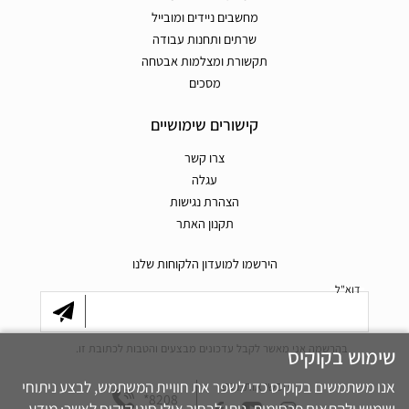
מחשבים ניידים ומובייל
שרתים ותחנות עבודה
תקשורת ומצלמות אבטחה
מסכים
קישורים שימושיים
צרו קשר
עגלה
הצהרת נגישות
תקנון האתר
הירשמו למועדון הלקוחות שלנו
דוא"ל
בהרשמה אני מאשר לקבל עדכונים מבצעים והטבות לכתובת זו.
שימוש בקוקיס
אנו משתמשים בקוקיס כדי לשפר את חוויית המשתמש, לבצע ניתוחי
חפשו אותנו גם
*8208
שימוש ולהתאים פרסומות. ניתן לבחור אילו סוגי קוקיס לאשר: מידע