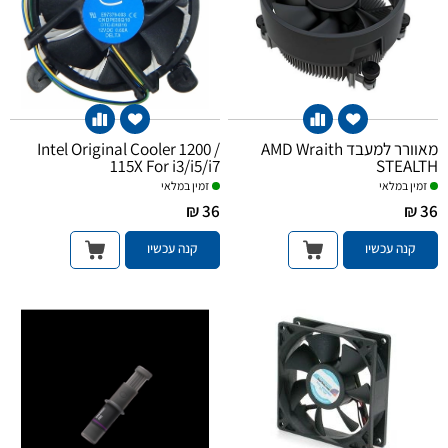
Intel Original Cooler 1200 /
מאוורר למעבד AMD Wraith
115X For i3/i5/i7
STEALTH
זמין במלאי
זמין במלאי
36 ₪
36 ₪
קנה עכשיו
קנה עכשיו