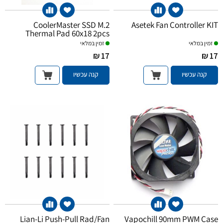
CoolerMaster SSD M.2
Asetek Fan Controller KIT
Thermal Pad 60x18 2pcs
זמין במלאי
זמין במלאי
17 ₪
17 ₪
קנה עכשיו
קנה עכשיו
Lian-Li Push-Pull Rad/Fan
Vapochill 90mm PWM Case