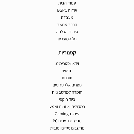
עמוד הבית
אודות BGPC
מעבדה
הרכב מחשב
סיפורי הצלחה
סל המוצרים
קטגוריות
וידאו וסטרימינג
חדשים
תוכנות
ספרים אלקטרוניים
חומרה למחשב נייח
ציוד היקפי
רמקולים, אוזניות ושמע
גיימינג Gaming
מחשבים נייחים PC
מחשבים ניידים ומובייל