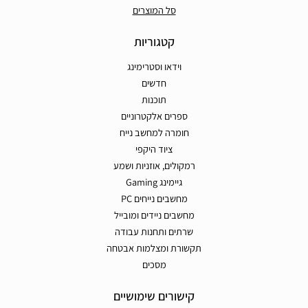
סל המוצרים
קטגוריות
וידאו וסטרימינג
חדשים
תוכנות
ספרים אלקטרוניים
חומרה למחשב נייח
ציוד היקפי
רמקולים, אוזניות ושמע
גיימינג Gaming
מחשבים נייחים PC
מחשבים ניידים ומובייל
שרתים ותחנות עבודה
תקשורת ומצלמות אבטחה
מסכים
קישורים שימושיים