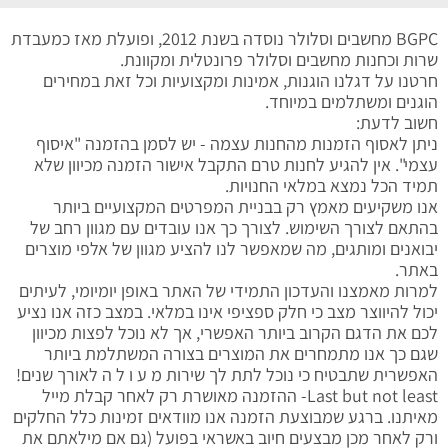
BGPC מחשבים וסלולר נוסדה בשנת 2012, ופועלת מאז כמעבדת
שרות וכחנות מחשבים וסלולר פרונטלית ומקוונת.
חרטנו על דגלנו הוגנות, אמינות ומקצועיות וכל זאת במחירים
הוגנים ומשתלמים במיוחד.
חשוב לדעת:
ניתן לאסוף הזמנות מהחנות עצמה - יש לסמן בהזמנה "איסוף
עצמי". אין להגיע לחנות טרם התקבל אישור הזמנה מכיוון שלא
תמיד הכל נמצא במלאי החנויות.
אנו משקיעים מאמץ רק בבניית המפרטים המקצועיים ביותר
בהתאם לצורך השימוש. לצורך כך אנו עובדים עם מגוון רחב של
יבואנים ומותגים, מה שמאפשר לנו להציע מגוון של אלפי מוצרים
באתר.
למרות מאמצנו והעדכון התמידי של האתר באופן יומיומי, לעיתים
יכול להיווצר מצב כי חלק ספציפי אינו במלאי. במצב כזה אנו נציע
לכם את הדגם הקרוב ביותר האפשרי, אך לא נוכל לפצות מכיוון
שגם כך אנו מתמחרים את המוצרים בצורה המשתלמת ביותר
האפשרית שתבטיח כי נוכל לתת לך שירות מ ע ו ל ה לאורך שנים!
Last but not least- ההזמנה מאושרת רק לאחר קבלת מייל
מאיתנו. ברגע שמבוצעת הזמנה אנו מוודאים זמינות כלל החלקים
ורק לאחר מכן מבצעים חיוב באשראי בפועל (גם אם מילאתם את