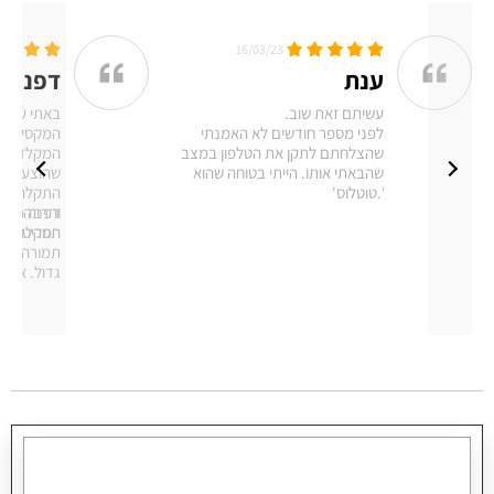
16/03/23
ענת
דפנה
עשיתם זאת שוב.
באתי עם מ
לפני מספר חודשים לא האמנתי
המקסים לק
שהצלחתם לתקן את הטלפון במצב
המקלדת במ
שהבאתי אותו. הייתי בטוחה שהוא
שהוצע לי ב
'.טוטלוס'
דפנה פלדמ
והרבה רצון
תסריטאית,
המקלדת. ש
תמורה, על
גדול. אחזו