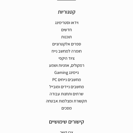
קטגוריות
וידאו וסטרימינג
חדשים
תוכנות
ספרים אלקטרוניים
חומרה למחשב נייח
ציוד היקפי
רמקולים, אוזניות ושמע
גיימינג Gaming
מחשבים נייחים PC
מחשבים ניידים ומובייל
שרתים ותחנות עבודה
תקשורת ומצלמות אבטחה
מסכים
קישורים שימושיים
צרו קשר