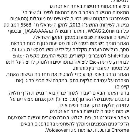
ביצוע התאמות הנגישות באתר האינטרנט
התאמות הנגישות באתר בוצעו בהתאם לסימן ג': שירותי
האינטרנט בתקנות שוויון זכויות לאנשים עם מוגבלות (התאמות
נגישות לשירות) התשע"ג 2013, לתקן הישראלי ת"י 5568 המבוסס
על הנחיותWCAG 2.0 , האתר הונגש לרמהA\AA\AAA] ] ובכפוף
לשינויים והתאמות שבוצעו במסמך התקן הישראלי.
האתר תומך בשימוש בטכנולוגיות מסייעות כגון תוכנות הקראת
מסך, בגלישה בעזרת מקלדת על ידי שימוש במקשי ה-Tab וה-
Shift+Tab למעבר בין קישורים, מקשי החיצים, מקש ה-Enter
לבחירה, מקש ה-Esc ליציאה מתפריטים וחלונות, לחיצה על H או
על מספר למעבר בין כותרות.
האתר נבדק באופן קבוע כדי להבטיח את תחזוקת נגישות האתר.
הצהרה על עמידה חלקית בתקן במקרה של תכני צד ג' (אם
קיימים)
בדפי האתר הבאים "עבור לאתר יצרן/יבואן" נגישות הדף תלויה
בתכנים שאינם של הארגון (תכני צד ג') ולכן אנחנו מצהירים על
עמידה חלקית בתקן עבור דפים אילו.
ישימות מיטבית לנגישות באתר האינטרנט
באתר אינטרנט זה, ניתן לגלוש בצורה מיטבית ונגישה באמצעות
הדפדפנים הנפוצים ומומלץ להשתמש בדפדפנים הבאים:
Chrome ובתוכנות קוראות מסךVoiceover.