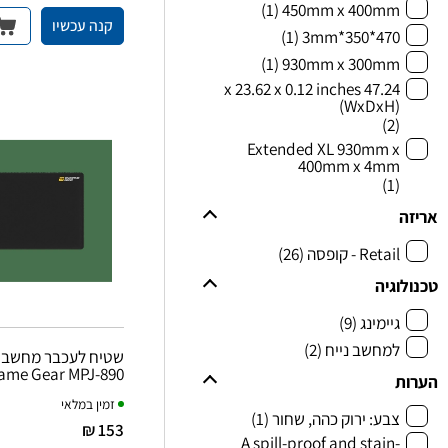
(1)
450mm x 400mm
קנה עכשיו
(1)
470*350*3mm
(1)
930mm x 300mm
47.24 x 23.62 x 0.12 inches
(WxDxH)
(2)
Extended XL 930mm x
400mm x 4mm
(1)
אריזה
Retail - קופסה
(26)
טכנולוגיה
גיימינג
(9)
למחשב נייח
(2)
שטיח לעכבר מחשב גי
ame Gear MPJ-890
הערות
זמין במלאי
צבע: ירוק כהה, שחור
(1)
153 ₪
A spill-proof and stain-