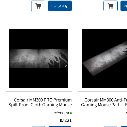
ו
קנה עכשיו
Corsair MM300 PRO Premium
Corsair MM300 Anti-F
Spill-Proof Cloth Gaming Mouse
Gaming Mouse Pad — 
Pad - Extended
זמין במלאי
221 ₪