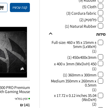
(9)
Rubber
(5)
Cloth
קנה עכשיו
(3)
Cordura fabric
פלסטיק
(2)
(1)
Natural Rubber
מידות
Full-size: 460 x 95 x 15mm ±
5mm (LxWxH)
(1)
(1)
450x400x3mm
450 x 400 x 3mm (WxDxH)
(1)
(1)
360mm x 300mm
Medium 350mm x 260mm x
0.5mm
M300 PRO Premium
(1)
loth Gaming Mouse
35.04 x 17.72 x 0.12 inches
Pad - Medium
זמין במלאי
(WxDxH)
(2)
141 ₪