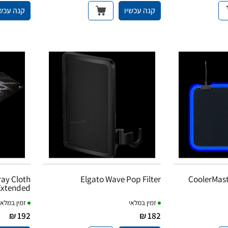
קנה עכשיו
קנה עכשי
ray Cloth
Elgato Wave Pop Filter
CoolerMas
Extended
זמין במלאי
זמין במלאי
192 ₪
182 ₪