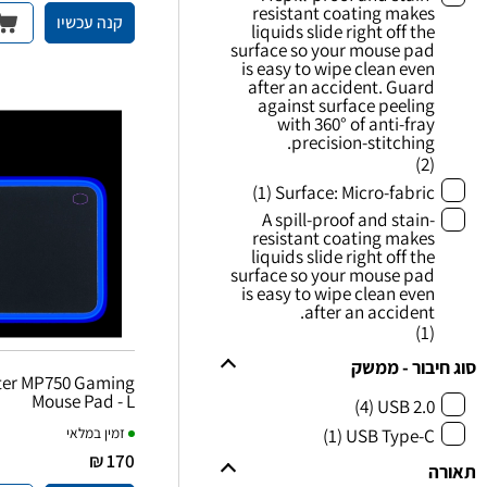
resistant coating makes
קנה עכשיו
liquids slide right off the
surface so your mouse pad
is easy to wipe clean even
after an accident. Guard
against surface peeling
with 360° of anti-fray
precision-stitching.
(2)
(1)
Surface: Micro-fabric
A spill-proof and stain-
resistant coating makes
liquids slide right off the
surface so your mouse pad
is easy to wipe clean even
after an accident.
(1)
סוג חיבור - ממשק
ter MP750 Gaming
Mouse Pad - L
(4)
USB 2.0
(1)
USB Type-C
זמין במלאי
170 ₪
תאורה