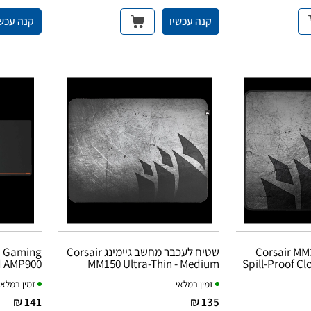
קנה עכשיו
קנה עכשי
Corsair M
שטיח לעכבר מחשב גיימינג Corsair
d Gaming
d AMP900
MM150 Ultra-Thin - Medium
Spill-Proof C
זמין במלאי
זמין במלאי
141 ₪
135 ₪