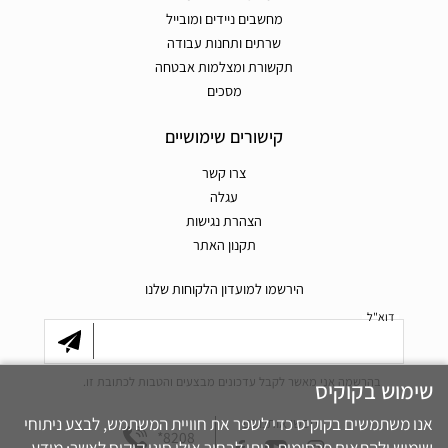
מחשבים ניידים ומובייל
שרתים ותחנות עבודה
תקשורת ומצלמות אבטחה
מסכים
קישורים שימושיים
צרו קשר
עגלה
הצהרת נגישות
תקנון האתר
הירשמו למועדון הלקוחות שלנו
דוא"ל
בהרשמה אני מאשר לקבל עדכונים מבצעים והטבות לכתובת זו.
שימוש בקוקיס
אנו משתמשים בקוקיס כדי לשפר את חוויית המשתמש, לבצע ניתוחי
חפשו אותנו גם
*8208
שימוש ולהתאים פרסומות. ניתן לבחור אילו סוגי קוקיס לאשר: מידע