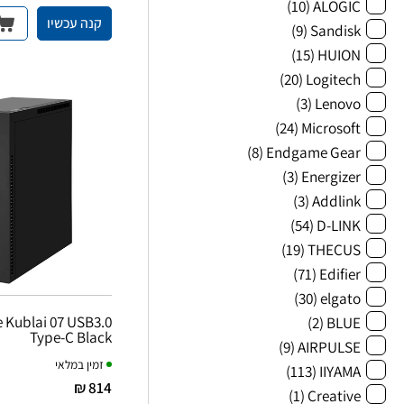
(10)
ALOGIC
קנה עכשיו
(9)
Sandisk
(15)
HUION
(20)
Logitech
(3)
Lenovo
(24)
Microsoft
(8)
Endgame Gear
(3)
Energizer
(3)
Addlink
(54)
D-LINK
(19)
THECUS
(71)
Edifier
(30)
elgato
e Kublai 07 USB3.0
(2)
BLUE
Type-C Black
(9)
AIRPULSE
זמין במלאי
(113)
IIYAMA
814 ₪
(1)
Creative