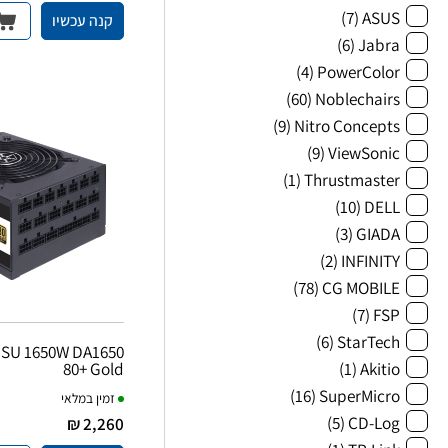
(7)
ASUS
קנה עכשיו
(6)
Jabra
(4)
PowerColor
(60)
Noblechairs
(9)
Nitro Concepts
(9)
ViewSonic
(1)
Thrustmaster
(10)
DELL
(3)
GIADA
(2)
INFINITY
(78)
CG MOBILE
(7)
FSP
(6)
StarTech
 PSU 1650W DA1650
(1)
Akitio
80+ Gold
(16)
SuperMicro
זמין במלאי
(5)
CD-Log
2,260 ₪