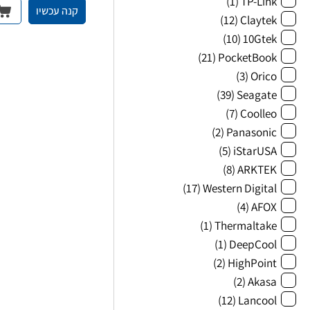
(1)
TP-Link
קנה עכשיו
(12)
Claytek
(10)
10Gtek
(21)
PocketBook
(3)
Orico
(39)
Seagate
(7)
Coolleo
(2)
Panasonic
(5)
iStarUSA
(8)
ARKTEK
(17)
Western Digital
(4)
AFOX
(1)
Thermaltake
(1)
DeepCool
(2)
HighPoint
(2)
Akasa
(12)
Lancool