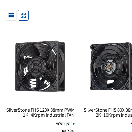
SilverStone FHS 120X 38mm PWM
SilverStone FHS 80X 
1K~4Krpm Industrial FAN
2K~10Krpm Indust
זמין במלאי
239 ₪