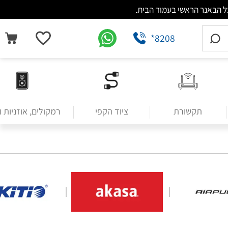
*8208
תקשורת
ציוד הקפי
רמקולים, אוזניות 