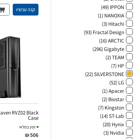
(49)
IPPON
קנה עכשיו
(1)
NANOXIA
(3)
Hitachi
(93)
Fractal Design
(16)
ARCTIC
(296)
Gigabyte
(2)
TEAM
(7)
HP
(22)
SILVERSTONE
(52)
LG
(1)
Apacer
(2)
Biostar
(7)
Kingston
Raven RVZ02 Black
(14)
ST-Lab
Case
(20)
Hynix
זמין במלאי
(3)
Nvidia
506 ₪