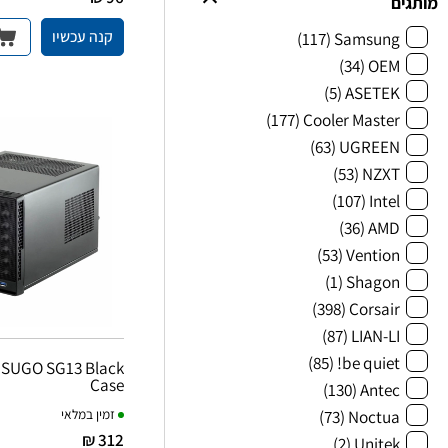
מותגים
קנה עכשיו
(117)
Samsung
(34)
OEM
(5)
ASETEK
(177)
Cooler Master
(63)
UGREEN
(53)
NZXT
(107)
Intel
(36)
AMD
(53)
Vention
(1)
Shagon
(398)
Corsair
(87)
LIAN-LI
(85)
be quiet!
e SUGO SG13 Black
Case
(130)
Antec
(73)
Noctua
זמין במלאי
312 ₪
(2)
Unitek