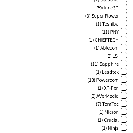
(39)
Inno3D
(3)
Super Flower
(1)
Toshiba
(11)
PNY
(1)
CHIEFTECH
(1)
Ablecom
(2)
LSI
(11)
Sapphire
(1)
Leadtek
(13)
Powercom
(1)
XP-Pen
(2)
AVerMedia
(7)
TomToc
(1)
Micron
(1)
Crucial
(1)
Ninja