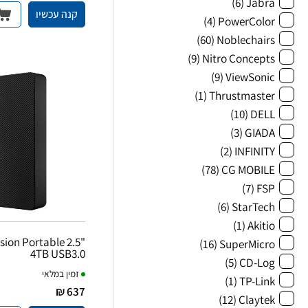
(6)
Jabra
קנה עכשיו
(4)
PowerColor
(60)
Noblechairs
(9)
Nitro Concepts
(9)
ViewSonic
(1)
Thrustmaster
(10)
DELL
(3)
GIADA
(2)
INFINITY
(78)
CG MOBILE
(7)
FSP
(6)
StarTech
(1)
Akitio
ion Portable 2.5"
(16)
SuperMicro
4TB USB3.0
(5)
CD-Log
זמין במלאי
(1)
TP-Link
637 ₪
(12)
Claytek