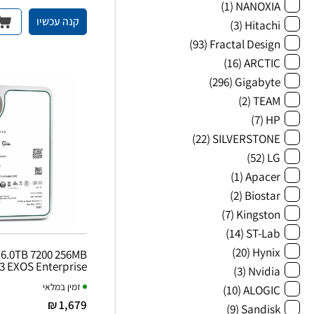
(1)
NANOXIA
קנה עכשיו
(3)
Hitachi
(93)
Fractal Design
(16)
ARCTIC
(296)
Gigabyte
(2)
TEAM
(7)
HP
(22)
SILVERSTONE
(52)
LG
(1)
Apacer
(2)
Biostar
(7)
Kingston
(14)
ST-Lab
(20)
Hynix
16.0TB 7200 256MB
3 EXOS Enterprise
(3)
Nvidia
זמין במלאי
(10)
ALOGIC
1,679 ₪
(9)
Sandisk