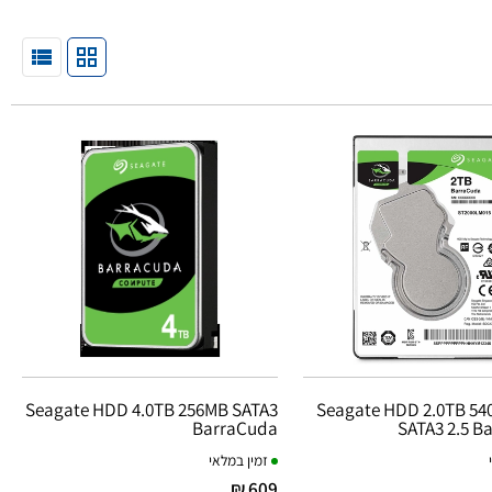
Seagate HDD 4.0TB 256MB SATA3
Seagate HDD 2.0TB 54
BarraCuda
SATA3 2.5 B
זמין במלאי
609 ₪