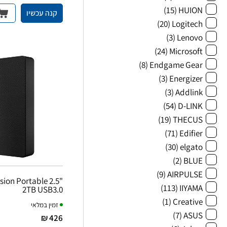
(15)
HUION
קנה עכשיו
(20)
Logitech
(3)
Lenovo
(24)
Microsoft
(8)
Endgame Gear
(3)
Energizer
(3)
Addlink
(54)
D-LINK
(19)
THECUS
(71)
Edifier
(30)
elgato
(2)
BLUE
(9)
AIRPULSE
ion Portable 2.5"
(113)
IIYAMA
2TB USB3.0
(1)
Creative
זמין במלאי
(7)
ASUS
426 ₪