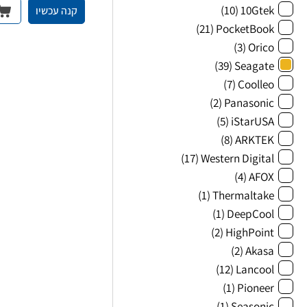
(10)
10Gtek
קנה עכשיו
(21)
PocketBook
(3)
Orico
(39)
Seagate
(7)
Coolleo
(2)
Panasonic
(5)
iStarUSA
(8)
ARKTEK
(17)
Western Digital
(4)
AFOX
(1)
Thermaltake
(1)
DeepCool
(2)
HighPoint
(2)
Akasa
(12)
Lancool
(1)
Pioneer
(1)
Seasonic