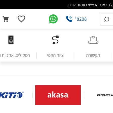
*8208
תקשורת
ציוד הקפי
רמקולים, אוזניות 