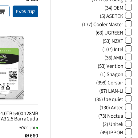
(34)
OEM
קנה עכשיו
(5)
ASETEK
(177)
Cooler Master
(63)
UGREEN
(53)
NZXT
(107)
Intel
(36)
AMD
(53)
Vention
(1)
Shagon
(398)
Corsair
(87)
LIAN-LI
(85)
be quiet!
(130)
Antec
4.0TB 5400 128MB
(73)
Noctua
TA3 2.5 BarraCuda
(2)
Unitek
זמין במלאי
(49)
IPPON
660 ₪