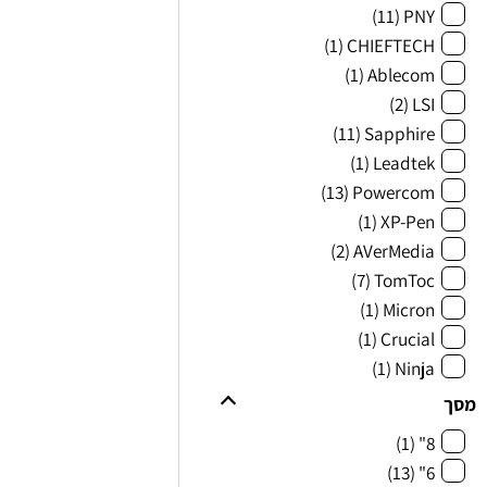
(11)
PNY
(1)
CHIEFTECH
(1)
Ablecom
(2)
LSI
(11)
Sapphire
(1)
Leadtek
(13)
Powercom
(1)
XP-Pen
(2)
AVerMedia
(7)
TomToc
(1)
Micron
(1)
Crucial
(1)
Ninja
מסך
(1)
8"
(13)
6"