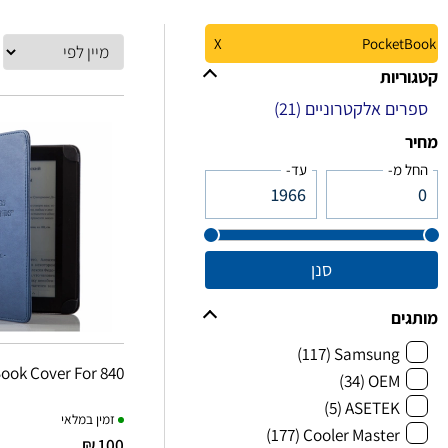
X
PocketBook
קטגוריות
ספרים אלקטרוניים
(21)
מחיר
החל מ-
עד-
סנן
מותגים
(117)
Samsung
ook Cover For 840
(34)
OEM
(5)
ASETEK
זמין במלאי
(177)
Cooler Master
100 ₪