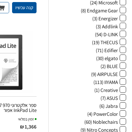
(24)
Microsoft
קנה עכשיו
(8)
Endgame Gear
(3)
Energizer
(3)
Addlink
(54)
D-LINK
(19)
THECUS
(71)
Edifier
(30)
elgato
(2)
BLUE
(9)
AIRPULSE
(113)
IIYAMA
(1)
Creative
(7)
ASUS
ספר אלקט
(6)
Jabra
InkPad Lite אפור
(4)
PowerColor
זמין במלאי
(60)
Noblechairs
1,366 ₪
(9)
Nitro Concepts