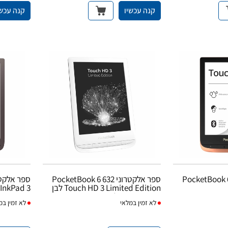
קנה עכשיו
קנה עכשי
רוני PocketBook 6 632
ספר אלקטרוני PocketBook 6 632
Touch HD 3 Limited Edition לבן
InkPad 3 חום כהה
עם כריכה כחולה
לא
זמין במלאי
לא
זמין במ