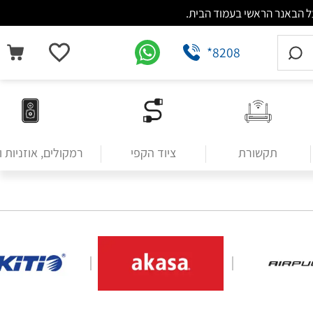
*8208
תקשורת
ציוד הקפי
רמקולים, אוזניות 