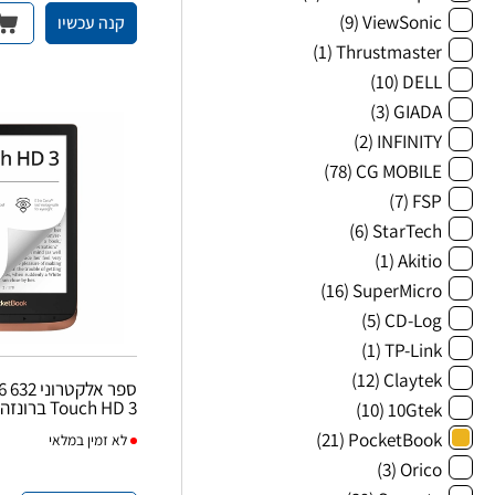
(9)
ViewSonic
קנה עכשיו
(1)
Thrustmaster
(10)
DELL
(3)
GIADA
(2)
INFINITY
(78)
CG MOBILE
(7)
FSP
(6)
StarTech
(1)
Akitio
(16)
SuperMicro
(5)
CD-Log
(1)
TP-Link
(12)
Claytek
ספר אלקט
Touch HD 3 ברונזה
(10)
10Gtek
(21)
PocketBook
לא
זמין במלאי
(3)
Orico