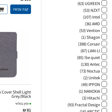
(63)
UGREEN
קנה עכשיו
(53)
NZXT
(107)
Intel
(36)
AMD
(53)
Vention
(1)
Shagon
(398)
Corsair
(87)
LIAN-LI
(85)
be quiet!
(130)
Antec
(73)
Noctua
(2)
Unitek
(49)
IPPON
(1)
NANOXIA
Cover Shell Light
Grey/Black
(3)
Hitachi
זמין במלאי
(93)
Fractal Design
81 ₪
(16)
ARCTIC