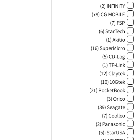
(2)
INFINITY
(78)
CG MOBILE
(7)
FSP
(6)
StarTech
(1)
Akitio
(16)
SuperMicro
(5)
CD-Log
(1)
TP-Link
(12)
Claytek
(10)
10Gtek
(21)
PocketBook
(3)
Orico
(39)
Seagate
(7)
Coolleo
(2)
Panasonic
(5)
iStarUSA