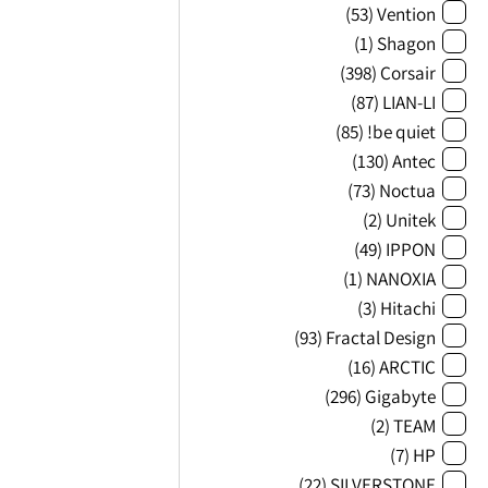
(53)
Vention
(1)
Shagon
(398)
Corsair
(87)
LIAN-LI
(85)
be quiet!
(130)
Antec
(73)
Noctua
(2)
Unitek
(49)
IPPON
(1)
NANOXIA
(3)
Hitachi
(93)
Fractal Design
(16)
ARCTIC
(296)
Gigabyte
(2)
TEAM
(7)
HP
(22)
SILVERSTONE