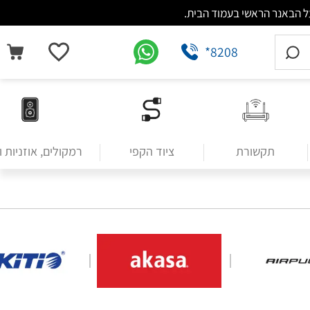
*8208
תקשורת
ציוד הקפי
רמקולים, אוזניות 