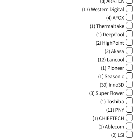
(8)
ARKTEK
(17)
Western Digital
(4)
AFOX
(1)
Thermaltake
(1)
DeepCool
(2)
HighPoint
(2)
Akasa
(12)
Lancool
(1)
Pioneer
(1)
Seasonic
(39)
Inno3D
(3)
Super Flower
(1)
Toshiba
(11)
PNY
(1)
CHIEFTECH
(1)
Ablecom
(2)
LSI