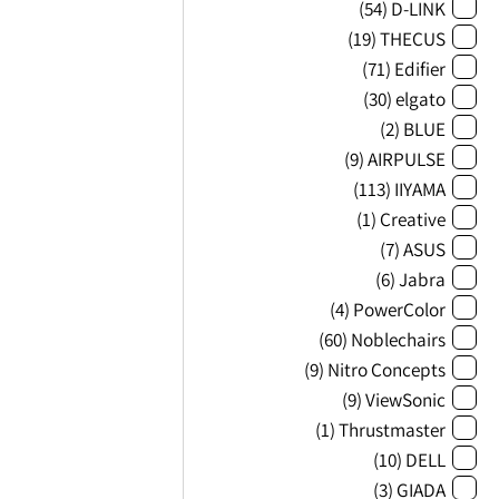
(54)
D-LINK
(19)
THECUS
(71)
Edifier
(30)
elgato
(2)
BLUE
(9)
AIRPULSE
(113)
IIYAMA
(1)
Creative
(7)
ASUS
(6)
Jabra
(4)
PowerColor
(60)
Noblechairs
(9)
Nitro Concepts
(9)
ViewSonic
(1)
Thrustmaster
(10)
DELL
(3)
GIADA