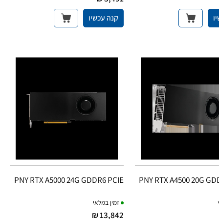
ו
קנה עכשיו
PNY RTX A5000 24G GDDR6 PCIE
PNY RTX A4500 20G GD
זמין במלאי
13,842 ₪