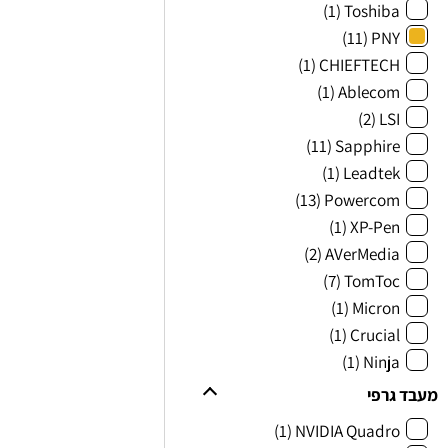
(1)
Toshiba
(11)
PNY
(1)
CHIEFTECH
(1)
Ablecom
(2)
LSI
(11)
Sapphire
(1)
Leadtek
(13)
Powercom
(1)
XP-Pen
(2)
AVerMedia
(7)
TomToc
(1)
Micron
(1)
Crucial
(1)
Ninja
מעבד גרפי
(1)
NVIDIA Quadro