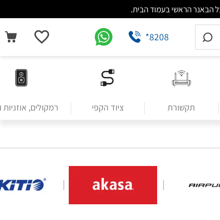
*8208
תקשורת
ציוד הקפי
רמקולים, אוזניות 