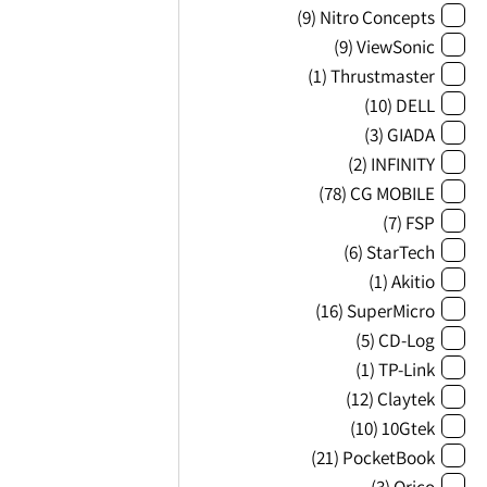
(9)
Nitro Concepts
(9)
ViewSonic
(1)
Thrustmaster
(10)
DELL
(3)
GIADA
(2)
INFINITY
(78)
CG MOBILE
(7)
FSP
(6)
StarTech
(1)
Akitio
(16)
SuperMicro
(5)
CD-Log
(1)
TP-Link
(12)
Claytek
(10)
10Gtek
(21)
PocketBook
(3)
Orico