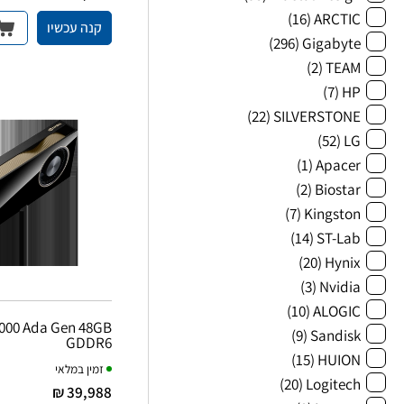
(16)
ARCTIC
קנה עכשיו
(296)
Gigabyte
(2)
TEAM
(7)
HP
(22)
SILVERSTONE
(52)
LG
(1)
Apacer
(2)
Biostar
(7)
Kingston
(14)
ST-Lab
(20)
Hynix
(3)
Nvidia
(10)
ALOGIC
000 Ada Gen 48GB
(9)
Sandisk
GDDR6
(15)
HUION
זמין במלאי
(20)
Logitech
39,988 ₪