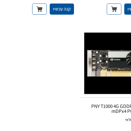
ו
קנה עכשיו
PNY T1000 4G GDDR
mDPx4 P
לאי