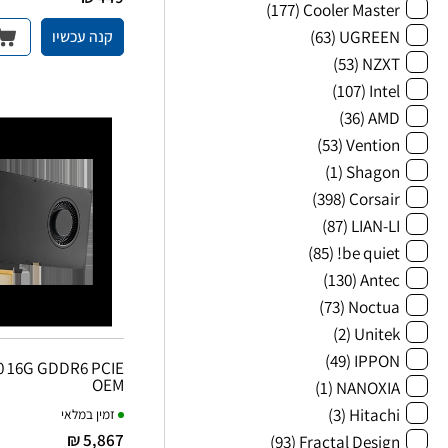
(177)
Cooler Master
(63)
UGREEN
קנה עכשיו
(53)
NZXT
(107)
Intel
(36)
AMD
(53)
Vention
(1)
Shagon
(398)
Corsair
(87)
LIAN-LI
(85)
be quiet!
(130)
Antec
(73)
Noctua
(2)
Unitek
(49)
IPPON
0 16G GDDR6 PCIE
OEM
(1)
NANOXIA
(3)
Hitachi
זמין במלאי
5,867 ₪
(93)
Fractal Design