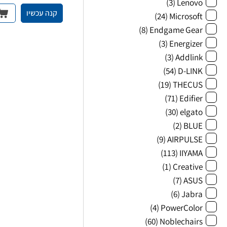
(3)
Lenovo
קנה עכשיו
(24)
Microsoft
(8)
Endgame Gear
(3)
Energizer
(3)
Addlink
(54)
D-LINK
(19)
THECUS
(71)
Edifier
(30)
elgato
(2)
BLUE
(9)
AIRPULSE
(113)
IIYAMA
(1)
Creative
(7)
ASUS
(6)
Jabra
(4)
PowerColor
(60)
Noblechairs