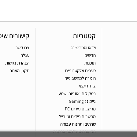
קטגוריות
קישורים שימ
וידאו וסטרימינג
צרו קשר
חדשים
עגלה
תוכנות
הצהרת נגישות
ספרים אלקטרוניים
תקנון האתר
חומרה למחשב נייח
ציוד היקפי
רמקולים, אוזניות ושמע
גיימינג Gaming
מחשבים נייחים PC
מחשבים ניידים ומובייל
שרתים ותחנות עבודה
תקשורת ומצלמות אבטחה