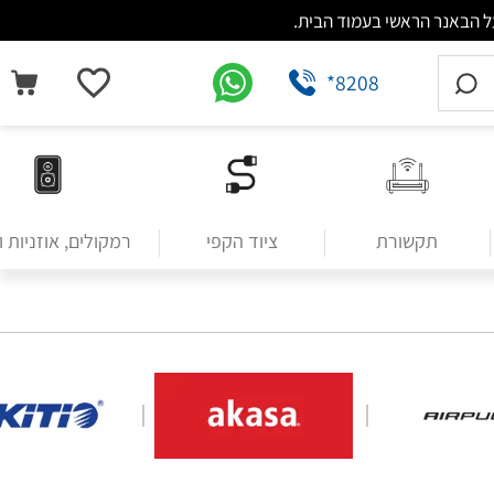
*8208
תקשורת
ציוד הקפי
רמקולים, אוזניות 