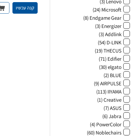
(3)
Lenovo
קנה עכשיו
(24)
Microsoft
(8)
Endgame Gear
(3)
Energizer
(3)
Addlink
(54)
D-LINK
(19)
THECUS
(71)
Edifier
(30)
elgato
(2)
BLUE
(9)
AIRPULSE
(113)
IIYAMA
(1)
Creative
(7)
ASUS
(6)
Jabra
(4)
PowerColor
(60)
Noblechairs