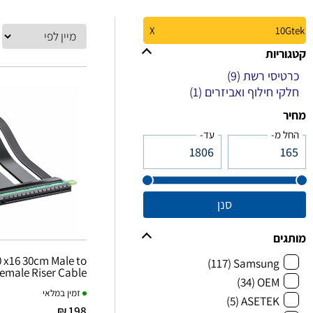
X
10Gtek
קטגוריות
כרטיסי רשת
(9)
חלקי חילוף ואביזרים
(1)
מחיר
החל מ-
עד-
סנן
מותגים
(117)
Samsung
emale Riser Cable
(34)
OEM
זמין במלאי
(5)
ASETEK
198 ₪