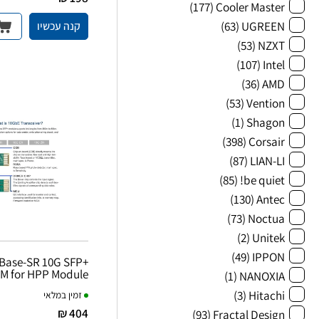
(177)
Cooler Master
(63)
UGREEN
קנה עכשיו
(53)
NZXT
(107)
Intel
(36)
AMD
(53)
Vention
(1)
Shagon
(398)
Corsair
(87)
LIAN-LI
(85)
be quiet!
(130)
Antec
(73)
Noctua
(2)
Unitek
(49)
IPPON
M for HPP Module
(1)
NANOXIA
(3)
Hitachi
זמין במלאי
404 ₪
(93)
Fractal Design