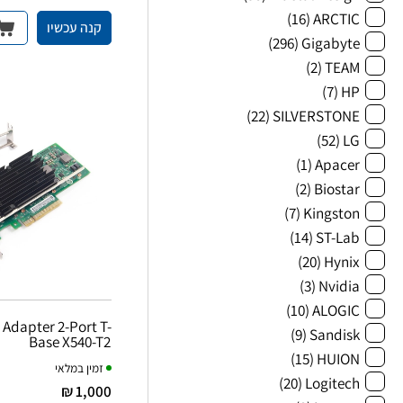
(16)
ARCTIC
קנה עכשיו
(296)
Gigabyte
(2)
TEAM
(7)
HP
(22)
SILVERSTONE
(52)
LG
(1)
Apacer
(2)
Biostar
(7)
Kingston
(14)
ST-Lab
(20)
Hynix
(3)
Nvidia
(10)
ALOGIC
(9)
Sandisk
Base X540-T2
(15)
HUION
זמין במלאי
(20)
Logitech
1,000 ₪