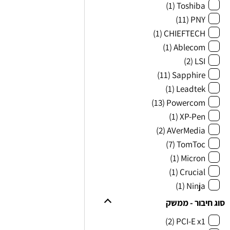
(1)
Toshiba
(11)
PNY
(1)
CHIEFTECH
(1)
Ablecom
(2)
LSI
(11)
Sapphire
(1)
Leadtek
(13)
Powercom
(1)
XP-Pen
(2)
AVerMedia
(7)
TomToc
(1)
Micron
(1)
Crucial
(1)
Ninja
סוג חיבור - ממשק
(2)
PCI-E x1