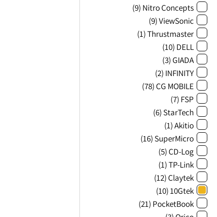
(9)
Nitro Concepts
(9)
ViewSonic
(1)
Thrustmaster
(10)
DELL
(3)
GIADA
(2)
INFINITY
(78)
CG MOBILE
(7)
FSP
(6)
StarTech
(1)
Akitio
(16)
SuperMicro
(5)
CD-Log
(1)
TP-Link
(12)
Claytek
(10)
10Gtek
(21)
PocketBook
(3)
Orico