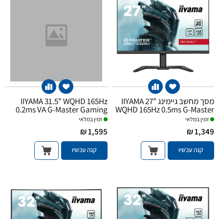
IIYAMA 31.5" WQHD 165Hz
מסך מחשב גיימינג IIYAMA 27"
0.2ms VA G-Master Gaming
WQHD 165Hz 0.5ms G-Master
Curved Monitor
Gaming IPS
זמין במלאי
זמין במלאי
1,595 ₪
1,349 ₪
קנה עכשיו
קנה עכשיו