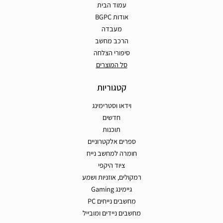
עמוד הבית
אודות BGPC
מעבדה
הרכב מחשב
סיפורי הצלחה
סל המוצרים
קטגוריות
וידאו וסטרימינג
חדשים
תוכנות
ספרים אלקטרוניים
חומרה למחשב נייח
ציוד היקפי
רמקולים, אוזניות ושמע
גיימינג Gaming
מחשבים נייחים PC
מחשבים ניידים ומובייל