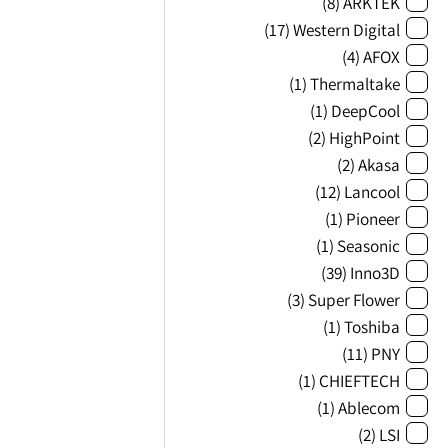
(8)
ARKTEK
(17)
Western Digital
(4)
AFOX
(1)
Thermaltake
(1)
DeepCool
(2)
HighPoint
(2)
Akasa
(12)
Lancool
(1)
Pioneer
(1)
Seasonic
(39)
Inno3D
(3)
Super Flower
(1)
Toshiba
(11)
PNY
(1)
CHIEFTECH
(1)
Ablecom
(2)
LSI