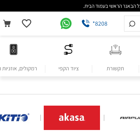
*8208
תקשורת
ציוד הקפי
רמקולים, אוזניות 