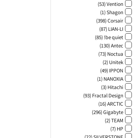
(53)
Vention
(1)
Shagon
(398)
Corsair
(87)
LIAN-LI
(85)
be quiet!
(130)
Antec
(73)
Noctua
(2)
Unitek
(49)
IPPON
(1)
NANOXIA
(3)
Hitachi
(93)
Fractal Design
(16)
ARCTIC
(296)
Gigabyte
(2)
TEAM
(7)
HP
(22)
SILVERSTONE