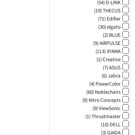
(54)
D-LINK
(19)
THECUS
(71)
Edifier
(30)
elgato
(2)
BLUE
(9)
AIRPULSE
(113)
IIYAMA
(1)
Creative
(7)
ASUS
(6)
Jabra
(4)
PowerColor
(60)
Noblechairs
(9)
Nitro Concepts
(9)
ViewSonic
(1)
Thrustmaster
(10)
DELL
(3)
GIADA