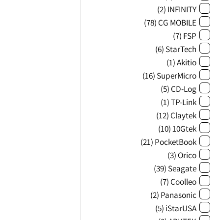
(2)
INFINITY
(78)
CG MOBILE
(7)
FSP
(6)
StarTech
(1)
Akitio
(16)
SuperMicro
(5)
CD-Log
(1)
TP-Link
(12)
Claytek
(10)
10Gtek
(21)
PocketBook
(3)
Orico
(39)
Seagate
(7)
Coolleo
(2)
Panasonic
(5)
iStarUSA