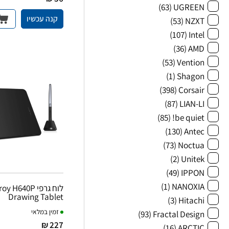
(63)
UGREEN
קנה עכשיו
(53)
NZXT
(107)
Intel
(36)
AMD
(53)
Vention
(1)
Shagon
(398)
Corsair
(87)
LIAN-LI
(85)
be quiet!
(130)
Antec
(73)
Noctua
(2)
Unitek
(49)
IPPON
(1)
NANOXIA
לוח גרפי H640P
Drawing Tablet
(3)
Hitachi
זמין במלאי
(93)
Fractal Design
227 ₪
(16)
ARCTIC