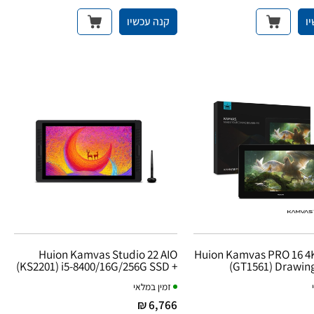
ו
קנה עכשיו
וח גרפי Huion Kamvas PRO 16 4K
Huion Kamvas Studio 22 AIO
(KS2201) i5-8400/16G/256G SSD +
(GT1561) Drawin
1TB HDD
זמין במלאי
6,766 ₪