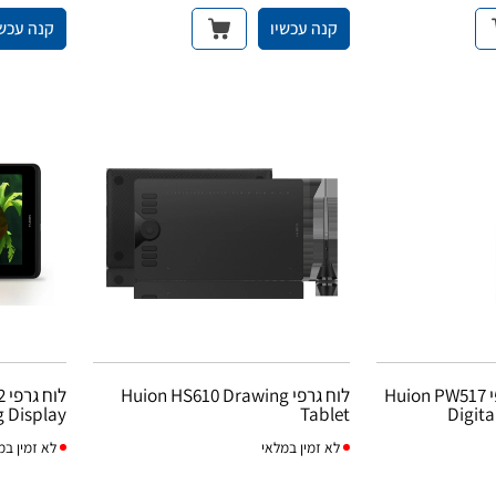
קנה עכשיו
קנה עכשי
עט דיגיטלי ללוח גרפי Huion PW517
לוח גרפי Huion HS610 Drawing
ל
g Display
Tablet
Digita
לא
זמין במלאי
לא
זמין במ