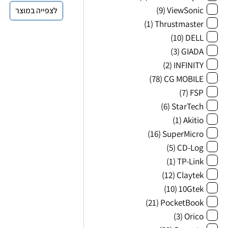
(9)
ViewSonic
לצפייה במוצר
(1)
Thrustmaster
(10)
DELL
(3)
GIADA
(2)
INFINITY
(78)
CG MOBILE
(7)
FSP
(6)
StarTech
(1)
Akitio
(16)
SuperMicro
(5)
CD-Log
(1)
TP-Link
(12)
Claytek
(10)
10Gtek
(21)
PocketBook
(3)
Orico