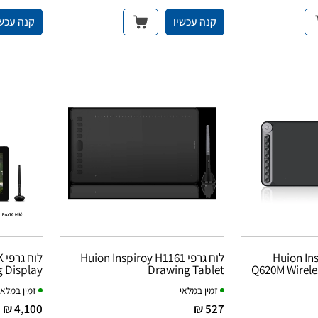
קנה עכשיו
קנה עכשי
Huion Inspiro
לוח גרפי Huion Inspiroy H1161
ל
g Display
Drawing Tablet
Q620M Wirele
זמין במלאי
זמין במלאי
4,100 ₪
527 ₪