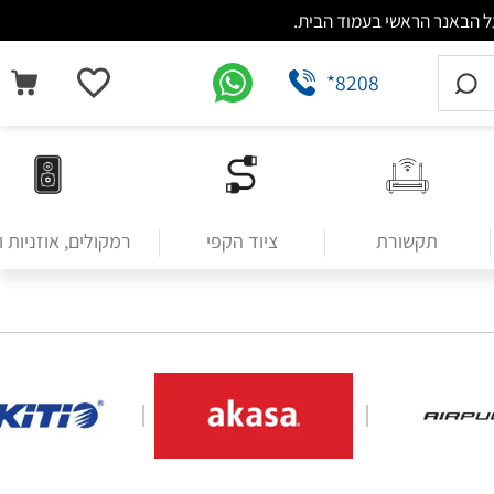
*8208
תקשורת
ציוד הקפי
רמקולים, אוזניות 