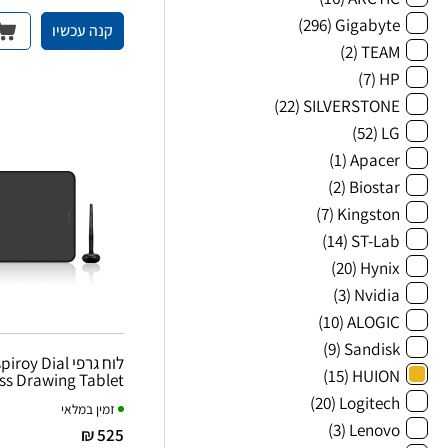
(296)
Gigabyte
קנה עכשיו
(2)
TEAM
(7)
HP
(22)
SILVERSTONE
(52)
LG
(1)
Apacer
(2)
Biostar
(7)
Kingston
(14)
ST-Lab
(20)
Hynix
(3)
Nvidia
(10)
ALOGIC
(9)
Sandisk
לוח גרפי y Dial
(15)
HUION
ss Drawing Tablet
(20)
Logitech
זמין במלאי
(3)
Lenovo
525 ₪