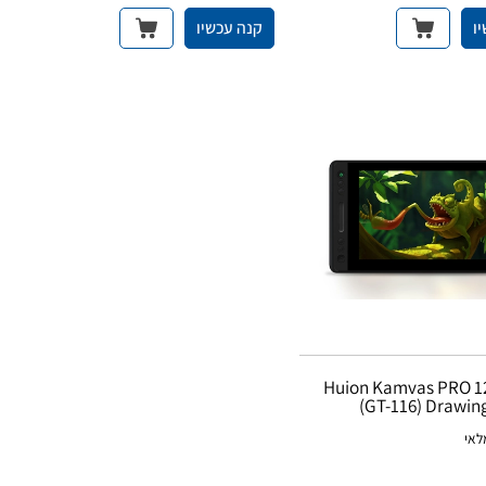
ו
קנה עכשיו
וח גרפי Huion Kamvas PRO 12
(GT-116) Drawin
לאי