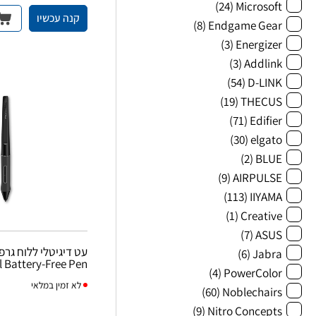
(24)
Microsoft
קנה עכשיו
(8)
Endgame Gear
(3)
Energizer
(3)
Addlink
(54)
D-LINK
(19)
THECUS
(71)
Edifier
(30)
elgato
(2)
BLUE
(9)
AIRPULSE
(113)
IIYAMA
(1)
Creative
(7)
ASUS
(6)
Jabra
l Battery-Free Pen
(4)
PowerColor
לא
זמין במלאי
(60)
Noblechairs
(9)
Nitro Concepts