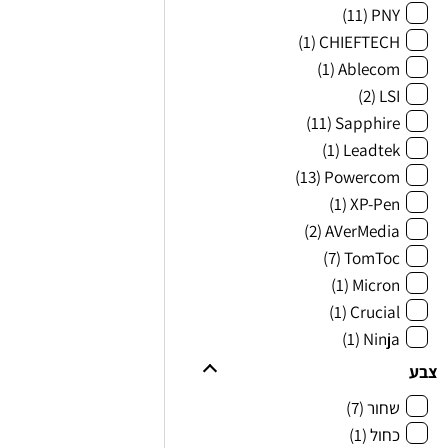
(11)
PNY
(1)
CHIEFTECH
(1)
Ablecom
(2)
LSI
(11)
Sapphire
(1)
Leadtek
(13)
Powercom
(1)
XP-Pen
(2)
AVerMedia
(7)
TomToc
(1)
Micron
(1)
Crucial
(1)
Ninja
צבע
שחור
(7)
כחול
(1)